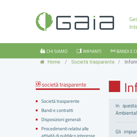
Ges
Int
CHI SIAMO
IMPIANTI
BANDI E 
Home
/
Società trasparente
/
Infor
In
società trasparente
Società trasparente
In questa
Bandi e contratti
Ambiental
Disposizioni generali
Procedimenti relativi alle
Gli impia
attività di pubblico interesse