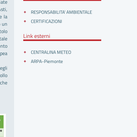
iate
sti,
RESPONSABILITA' AMBIENTALE
e la
CERTIFICAZIONI
o un
tolo
Link esterni
tale
ento
CENTRALINA METEO
opea
ARPA-Piemonte
egli
ollo
 che