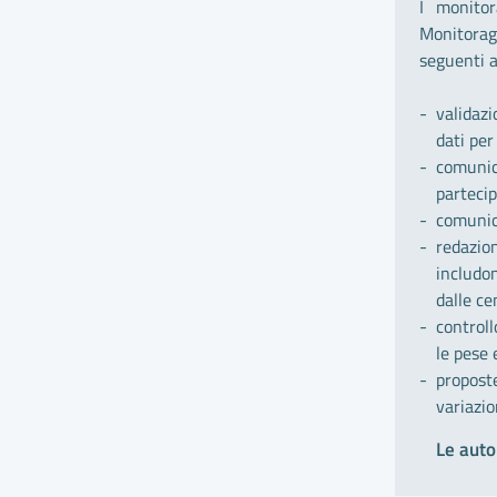
I monitor
Monitorag
seguenti a
validaz
dati per
comunic
partecip
comunic
redazio
includo
dalle ce
controll
le pese 
propost
variazio
Le auto