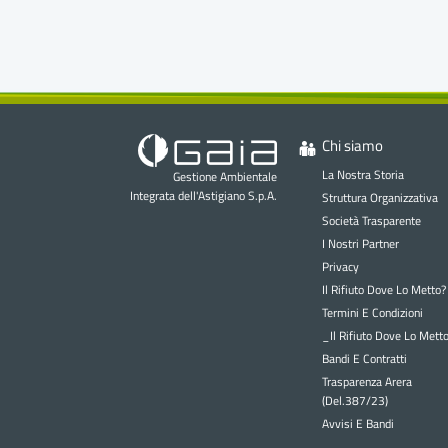
Autorizzaz
Chi siamo
La Nostra Storia
Gestione Ambientale
Integrata dell'Astigiano S.p.A.
Struttura Organizzativa
Società Trasparente
I Nostri Partner
Privacy
Il Rifiuto Dove Lo Metto?
Termini E Condizioni
di Gestio
_Il Rifiuto Dove Lo Mett
Bandi E Contratti
Trasparenza Arera
(Del.387/23)
Avvisi E Bandi