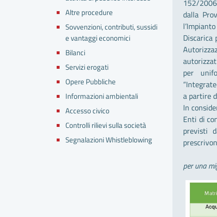
152/2006 e
Altre procedure
dalla Prov
l’Impiant
Sovvenzioni, contributi, sussidi
Discarica 
e vantaggi economici
Autorizza
Bilanci
autorizzat
Servizi erogati
per unifo
Opere Pubbliche
“Integrate
a partire 
Informazioni ambientali
In conside
Accesso civico
Enti di co
Controlli rilievi sulla società
previsti 
Segnalazioni Whistleblowing
prescrivon
per una mig