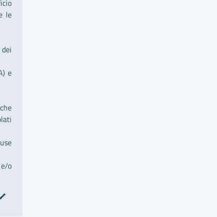
icio
e le
 dei
A) e
 che
lati
luse
 e/o