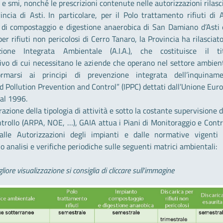
 smi, nonché le prescrizioni contenute nelle autorizzazioni rilasc
incia di Asti. In particolare, per il Polo trattamento rifiuti di A
o di compostaggio e digestione anaerobica di San Damiano d’Asti 
per rifiuti non pericolosi di Cerro Tanaro, la Provincia ha rilasciat
zione Integrata Ambientale (A.I.A.), che costituisce il ti
ivo di cui necessitano le aziende che operano nel settore ambien
rmarsi ai principi di prevenzione integrata dell’inquinam
d Pollution Prevention and Control” (IPPC) dettati dall’Unione Eur
dal 1996.
razione della tipologia di attività e sotto la costante supervisione d
ntrollo (ARPA, NOE, …), GAIA attua i Piani di Monitoraggio e Contr
dalle Autorizzazioni degli impianti e dalle normative vigenti
o analisi e verifiche periodiche sulle seguenti matrici ambientali:
liore visualizzazione si consiglia di cliccare sull’immagine