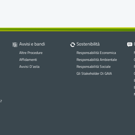
ione integrata ambientale degli impianti
Avvisi e bandi
Sostenibilità
Altre Procedure
Responsabilità Economica
Affidamenti
Responsabilità Ambientale
Avvisi D’asta
Responsabilità Sociale
Gli Stakeholder Di GAIA
Sis
ne Integrato
Qualità – Ambiente – Sicurezza- Energia
o?