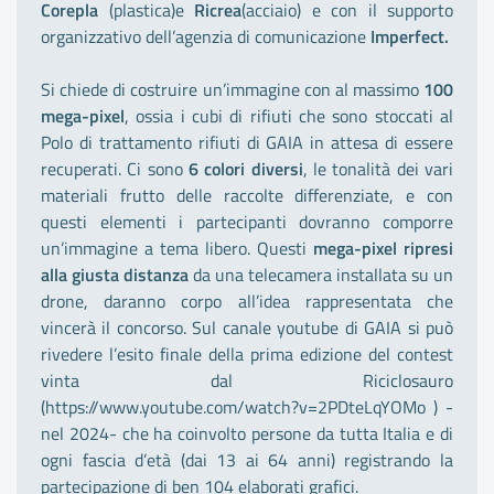
Corepla
(plastica)e
Ricrea
(acciaio) e con il supporto
organizzativo dell’agenzia di comunicazione
Imperfect.
Si chiede di costruire un’immagine con al massimo
100
mega-pixel
, ossia i cubi di rifiuti che sono stoccati al
Polo di trattamento rifiuti di GAIA in attesa di essere
recuperati. Ci sono
6 colori diversi
, le tonalità dei vari
materiali frutto delle raccolte differenziate, e con
questi elementi i partecipanti dovranno comporre
un’immagine a tema libero. Questi
mega-pixel ripresi
alla giusta distanza
da una telecamera installata su un
drone, daranno corpo all’idea rappresentata che
vincerà il concorso. Sul canale youtube di GAIA si può
rivedere l’esito finale della prima edizione del contest
vinta dal Riciclosauro
(
https://www.youtube.com/watch?v=2PDteLqYOMo
) -
nel 2024- che ha coinvolto persone da tutta Italia e di
ogni fascia d’età (dai 13 ai 64 anni) registrando la
partecipazione di ben 104 elaborati grafici.