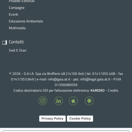
Prodotti Editoriali
Campagne
Eventi
Educazione Ambientale
Multimedia
Contatti
Sedi E Orari
© 2026 - G.A.I.A. Spa via Brofferio 48 |14100 Asti | tel. 0141/355.408 - fax
0141/353.849 | e-mail:
info@gaia.at.it - pec:
info@legal.gaia.at.it
- P.IVA
01356080059
Codice destinatario SDI per fatturazione elettronica:
K4MIZ9O
-
Credits
Privacy Policy
Cookie Policy