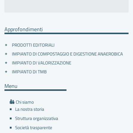
Puliamo Insieme 2025
REPIXED
Impianti Aperti 2023
Impianti Aperti 2022
Plastica a regola d'arte
GAIA premiata da Capitan Acciaio
Riciclo aperto
Libriinnizza
Riciclo Aperto 2025
Impianti Aperti 2024
Riciclo Aperto 2023
Riciclo Aperto
Approfondimenti
GAIA al Giardino della Salute
AmbienTiAmo
PRODOTTI EDITORIALI
Riciclo Aperto 2024
Puliamo insieme
IMPIANTO DI COMPOSTAGGIO E DIGESTIONE ANAEROBICA
IMPIANTO DI VALORIZZAZIONE
Rici-Quark - 3 edizione
Puliamo insieme 2024
IMPIANTO DI TMB
Menu
Chi siamo
La nostra storia
Struttura organizzativa
Società trasparente