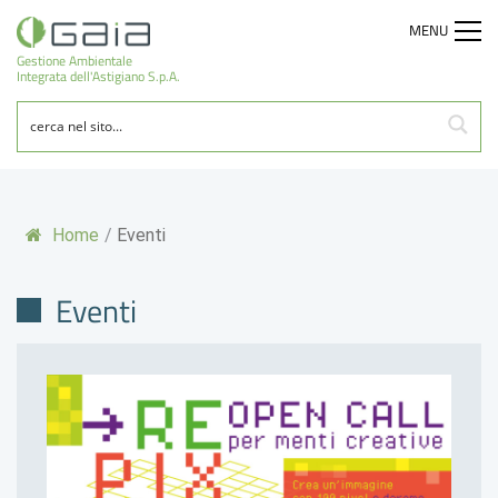
MENU
Gestione Ambientale
Integrata dell'Astigiano S.p.A.
Home
/
Eventi
Eventi