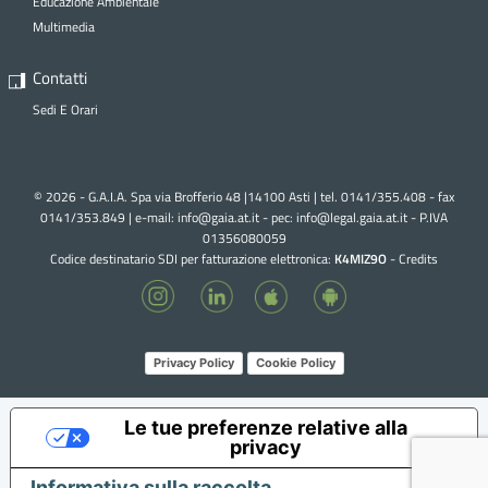
Educazione Ambientale
Multimedia
Contatti
Sedi E Orari
© 2026 - G.A.I.A. Spa via Brofferio 48 |14100 Asti | tel. 0141/355.408 - fax
0141/353.849 | e-mail:
info@gaia.at.it - pec:
info@legal.gaia.at.it
- P.IVA
01356080059
Codice destinatario SDI per fatturazione elettronica:
K4MIZ9O
-
Credits
Privacy Policy
Cookie Policy
Le tue preferenze relative alla
privacy
Informativa sulla raccolta