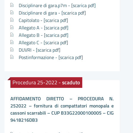
Disciplinare di gara.p7m -
[scarica pdf]
Disciplinare di gara -
[scarica pdf]
Capitolato -
[scarica pdf]
Allegato A -
[scarica pdf]
Allegato B -
[scarica pdf]
Allegato C -
[scarica pdf]
DUVRI -
[scarica pdf]
Postinformazione -
[scarica pdf]
Procedura 25-2022 -
scaduto
AFFIDAMENTO DIRETTO – PROCEDURA N.
252022 – fornitura di compattatori monopala e
cassoni scarrabili – CUP B33G22000100005 – CIG
9418216DB3