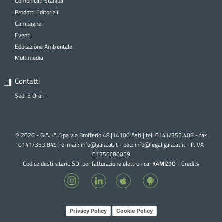
Comunicati Stampa
Prodotti Editoriali
Campagne
Eventi
Educazione Ambientale
Multimedia
Contatti
Sedi E Orari
© 2026 - G.A.I.A. Spa via Brofferio 48 |14100 Asti | tel. 0141/355.408 - fax
0141/353.849 | e-mail:
info@gaia.at.it - pec:
info@legal.gaia.at.it
- P.IVA
01356080059
Codice destinatario SDI per fatturazione elettronica:
K4MIZ9O
-
Credits
Privacy Policy
Cookie Policy