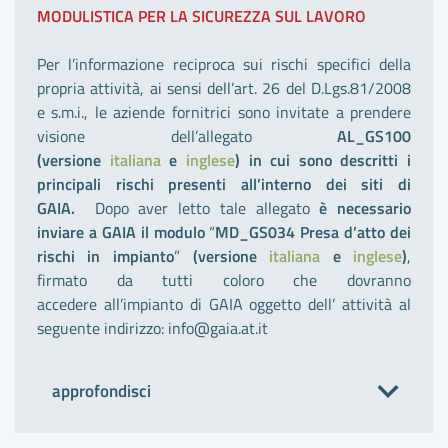
MODULISTICA PER LA SICUREZZA SUL LAVORO
Per l’informazione reciproca sui rischi specifici della
propria attività, ai sensi dell’art. 26 del D.Lgs.81/2008
e s.m.i., le aziende fornitrici sono invitate a prendere
visione dell’allegato
AL_GS100
(versione
italiana
e
inglese
)
in cui sono descritti i
principali rischi presenti all’interno dei siti di
GAIA.
Dopo aver letto tale allegato
è necessario
inviare a GAIA il modulo
“
MD_GS034 Presa d’atto dei
rischi in impianto
”
(versione
italiana
e
inglese
)
,
firmato da tutti coloro che dovranno
accedere all’impianto di GAIA oggetto dell’ attività al
seguente indirizzo: info@gaia.at.it
approfondisci
INDENTIFICAZIONE DEI PERICOLI, VALUTAZIONE DEI