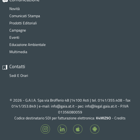
Novità
Comunicati Stampa
Prodotti Editoriali
Campagne
Eventi
Educazione Ambientale
Multimedia
Contatti
Sedi E Orari
© 2026 - G.A.I.A. Spa via Brofferio 48 |14100 Asti | tel. 0141/355.408 - fax
0141/353.849 | e-mail:
info@gaia.at.it - pec:
info@legal.gaia.at.it
- P.IVA
01356080059
Codice destinatario SDI per fatturazione elettronica:
K4MIZ9O
-
Credits