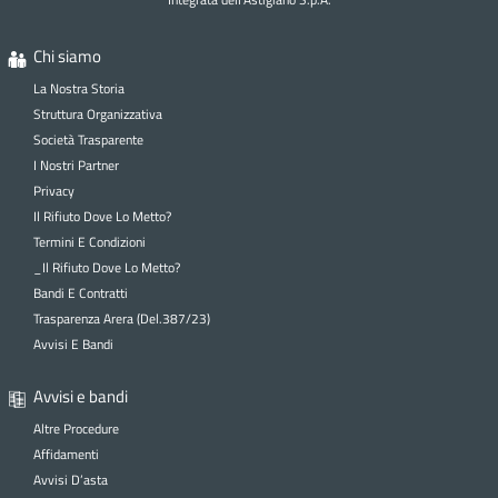
I
Chi siamo
I
La Nostra Storia
Struttura Organizzativa
I
Società Trasparente
I Nostri Partner
Privacy
Il Rifiuto Dove Lo Metto?
Termini E Condizioni
M
_Il Rifiuto Dove Lo Metto?
Bandi E Contratti
Trasparenza Arera (Del.387/23)
Avvisi E Bandi
O
Avvisi e bandi
O
Altre Procedure
Affidamenti
Avvisi D’asta