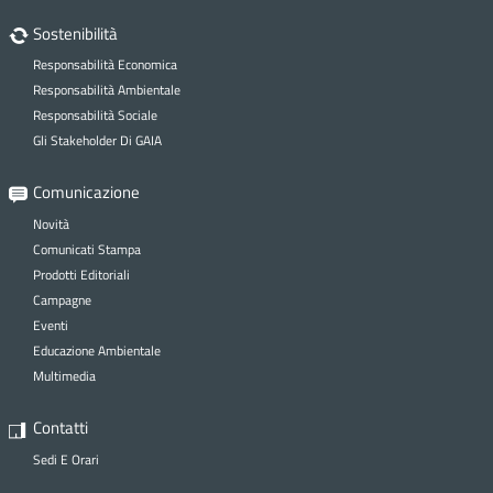
P
Sostenibilità
Responsabilità Economica
R
Responsabilità Ambientale
Responsabilità Sociale
Gli Stakeholder Di GAIA
S
Comunicazione
S
Novità
Comunicati Stampa
Prodotti Editoriali
Campagne
T
Eventi
Educazione Ambientale
Multimedia
Contatti
Sedi E Orari