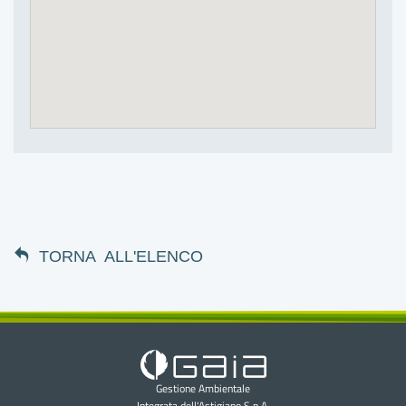
G
I
I
I
I
TORNA ALL'ELENCO
I
I
I
Gestione Ambientale
Integrata dell'Astigiano S.p.A.