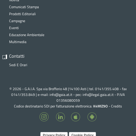
Comunicati Stampa
Prodotti Editoriali
Campagne
Eventi
Educazione Ambientale
Multimedia
Contatti
Sedi E Orari
© 2026 - G.A.I.A. Spa via Brofferio 48 |14100 Asti | tel. 0141/355.408 - fax
0141/353.849 | e-mail:
info@gaia.at.it - pec:
info@legal.gaia.at.it
- P.IVA
01356080059
Codice destinatario SDI per fatturazione elettronica:
K4MIZ9O
-
Credits
Privacy Policy
Cookie Policy