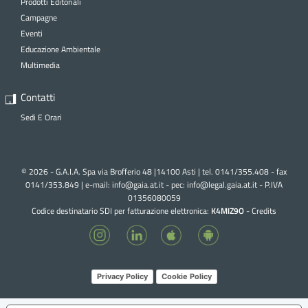
Prodotti Editoriali
Campagne
Eventi
Educazione Ambientale
Multimedia
Contatti
Sedi E Orari
© 2026 - G.A.I.A. Spa via Brofferio 48 |14100 Asti | tel. 0141/355.408 - fax
0141/353.849 | e-mail:
info@gaia.at.it - pec:
info@legal.gaia.at.it
- P.IVA
01356080059
Codice destinatario SDI per fatturazione elettronica:
K4MIZ9O
-
Credits
Privacy Policy
Cookie Policy