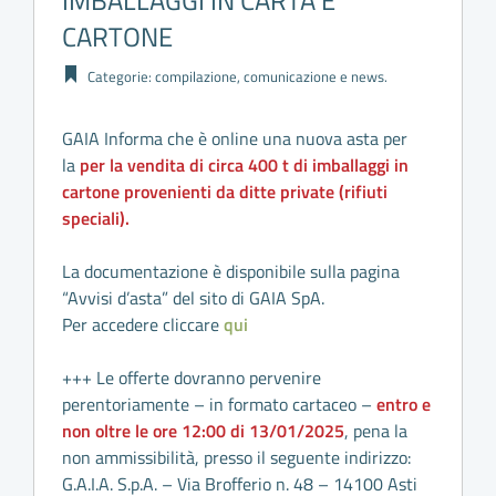
IMBALLAGGI IN CARTA E
CARTONE
Categorie:
compilazione
,
comunicazione
e
news
.
GAIA Informa che è online una nuova asta per
la
per la vendita di circa 400 t di imballaggi in
cartone provenienti da ditte private (rifiuti
speciali).
La documentazione è disponibile sulla pagina
“Avvisi d’asta” del sito di GAIA SpA.
Per accedere cliccare
qui
+++ Le offerte dovranno pervenire
perentoriamente – in formato cartaceo –
entro e
non oltre le
ore 12:00 di 13/01/2025
, pena la
non ammissibilità, presso il seguente indirizzo:
G.A.I.A. S.p.A. – Via Brofferio n. 48 – 14100 Asti