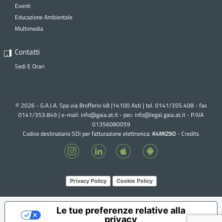
Eventi
Educazione Ambientale
Multimedia
Contatti
Sedi E Orari
© 2026 - G.A.I.A. Spa via Brofferio 48 |14100 Asti | tel. 0141/355.408 - fax
0141/353.849 | e-mail:
info@gaia.at.it - pec:
info@legal.gaia.at.it
- P.IVA
01356080059
Codice destinatario SDI per fatturazione elettronica:
K4MIZ9O
-
Credits
Privacy Policy
Cookie Policy
Le tue preferenze relative alla
privacy