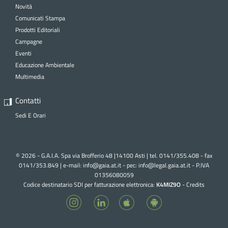
Novità
Comunicati Stampa
Prodotti Editoriali
Campagne
Eventi
Educazione Ambientale
Multimedia
Contatti
Sedi E Orari
© 2026 - G.A.I.A. Spa via Brofferio 48 |14100 Asti | tel. 0141/355.408 - fax
0141/353.849 | e-mail:
info@gaia.at.it - pec:
info@legal.gaia.at.it
- P.IVA
01356080059
Codice destinatario SDI per fatturazione elettronica:
K4MIZ9O
-
Credits