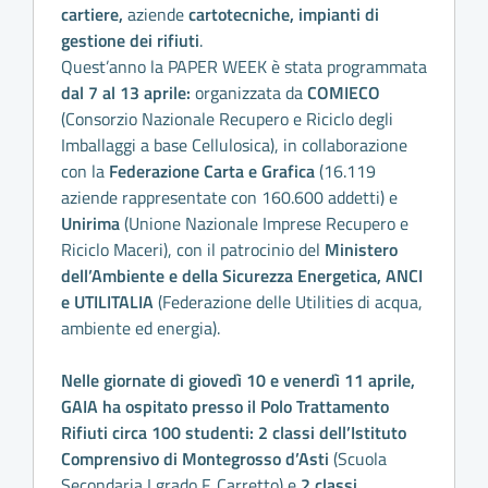
cartiere,
aziende
cartotecniche, impianti di
gestione dei rifiuti
.
Quest’anno la PAPER WEEK è stata programmata
dal 7 al 13 aprile:
organizzata da
COMIECO
(Consorzio Nazionale Recupero e Riciclo degli
Imballaggi a base Cellulosica), in collaborazione
con la
Federazione Carta e Grafica
(16.119
aziende rappresentate con 160.600 addetti) e
Unirima
(Unione Nazionale Imprese Recupero e
Riciclo Maceri), con il patrocinio del
Ministero
dell’Ambiente e della Sicurezza Energetica, ANCI
e UTILITALIA
(Federazione delle Utilities di acqua,
ambiente ed energia).
Nelle giornate di giovedì 10 e venerdì 11 aprile,
GAIA ha ospitato presso il Polo Trattamento
Rifiuti circa 100 studenti: 2 classi dell’Istituto
Comprensivo di Montegrosso d’Asti
(Scuola
Secondaria I grado F. Carretto) e
2 classi