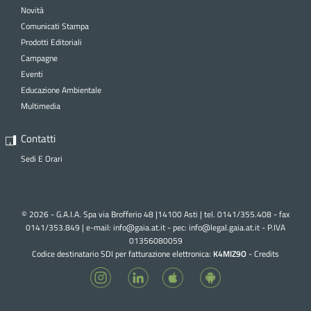
Novità
Comunicati Stampa
Prodotti Editoriali
Campagne
Eventi
Educazione Ambientale
Multimedia
Contatti
Sedi E Orari
© 2026 - G.A.I.A. Spa via Brofferio 48 |14100 Asti | tel. 0141/355.408 - fax
0141/353.849 | e-mail:
info@gaia.at.it - pec:
info@legal.gaia.at.it
- P.IVA
01356080059
Codice destinatario SDI per fatturazione elettronica:
K4MIZ9O
-
Credits