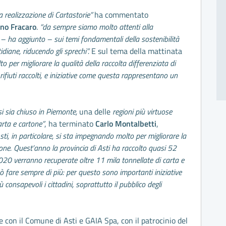
a realizzazione di Cartastorie”
ha commentato
ano Fracaro
.
“da sempre siamo molto attenti alla
ni – ha aggiunto – sui temi fondamentali della sostenibilità
diane, riducendo gli sprechi”.
E sul tema della mattinata
 per migliorare la qualità della raccolta differenziata di
 rifiuti raccolti, e iniziative come questa rappresentano un
si sia chiuso in Piemonte,
una delle
regioni più virtuose
carta e cartone”
, ha terminato
Carlo Montalbetti
,
sti, in particolare, si sta impegnando molto per migliorare la
rtone. Quest’anno la provincia di Asti ha raccolto quasi 52
020 verranno recuperate oltre 11 mila tonnellate di carta e
può fare sempre di più: per questo sono importanti iniziative
consapevoli i cittadini, soprattutto il pubblico degli
ne con il Comune di Asti e GAIA Spa, con il patrocinio del