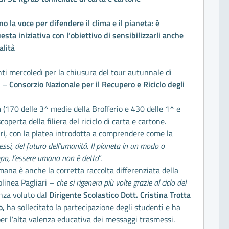
no la voce per difendere il clima e il pianeta: è
uesta iniziativa con l’obiettivo di sensibilizzarli anche
alità
i mercoledì per la chiusura del tour autunnale di
–
Consorzio Nazionale per il Recupero e Riciclo degli
à
(170 delle 3^ medie della Brofferio e 430 delle 1^ e
scoperta della filiera del riciclo di carta e cartone.
ri
, con la platea introdotta a comprendere come la
tessi, del futuro dell’umanità. Il pianeta in un modo o
uppo, l’essere umano non è detto
”.
mana è anche la corretta raccolta differenziata della
linea Pagliari –
che si rigenera più volte grazie al ciclo del
anza voluto dal
Dirigente Scolastico Dott. Cristina Trotta
o,
ha sollecitato la partecipazione degli studenti e ha
per l’alta valenza educativa dei messaggi trasmessi.