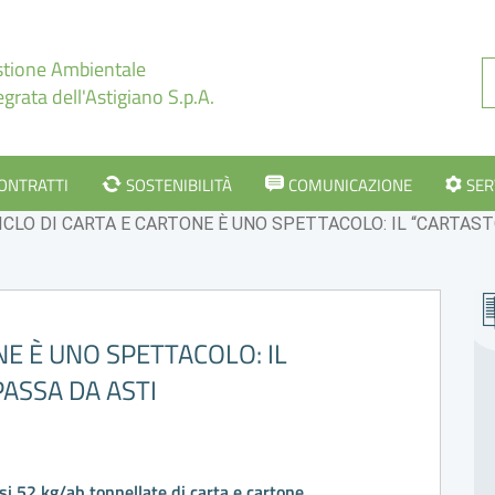
tione Ambientale
egrata dell'Astigiano S.p.A.
CONTRATTI
SOSTENIBILITÀ
COMUNICAZIONE
SER
CICLO DI CARTA E CARTONE È UNO SPETTACOLO: IL “CARTASTO
ONE È UNO SPETTACOLO: IL
PASSA DA ASTI
si 52 kg/ab tonnellate di carta e cartone