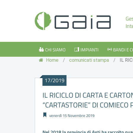
Ges
Int
CHI SIAMO
IMPIANTI
BANDI E 
Home
/
comunicati stampa
/
IL RI
17/2019
IL RICICLO DI CARTA E CART
“CARTASTORIE” DI COMIECO 
venerdì 15 Novembre 2019
Nel 2018 la provincia di Asti ha raccolto qua