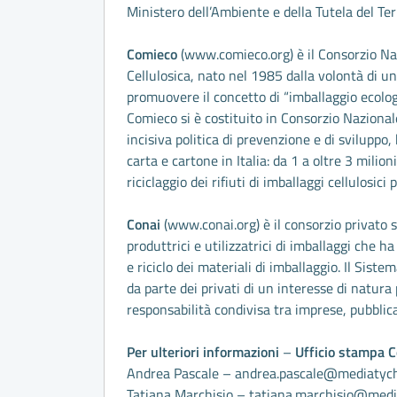
Ministero dell’Ambiente e della Tutela del Ter
Comieco
(
www.comieco.org
) è il Consorzio N
Cellulosica, nato nel 1985 dalla volontà di un
promuovere il concetto di “imballaggio ecologi
Comieco si è costituito in Consorzio Naziona
incisiva politica di prevenzione e di sviluppo, 
carta e cartone in Italia: da 1 a oltre 3 milion
riciclaggio dei rifiuti di imballaggi cellulosic
Conai
(
www.conai.org
) è il consorzio privato
produttrici e utilizzatrici di imballaggi che ha 
e riciclo dei materiali di imballaggio. Il Sist
da parte dei privati di un interesse di natura 
responsabilità condivisa tra imprese, pubblic
Per ulteriori informazioni
–
Ufficio stampa 
Andrea Pascale –
andrea.pascale@mediatych
Tatiana Marchisio –
tatiana.marchisio@medi