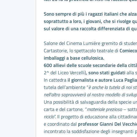
Sono sempre di più i ragazzi italiani che alza
soprattutto a loro, i giovani, che si rivolge q
sul valore di una raccolta differenziata di qu
Salone del Cinema Lumiére gremito di student
Cartastorie, lo spettacolo teatrale di
Comieco
imballaggi a base cellulosica.
600 allievi delle scuole secondarie della citt
2^ del Liceo Vercelli)
, sono stati guidati
alla 
In cattedra
il giornalista e autore Luca Paglia
tutela dell’ambiente “
è anche la tutela di noi s
nell’altro sopravviverà al nostro modello di svil
Una possibilità di salvaguardia della specie u
carta e del cartone, “
materiale prezioso
– sotto
riciclo
”. Il progetto di educazione alla cittadin
e coordinato dal
professor Gianni Del Vecchi
incontrato la soddisfazione degli insegnanti 