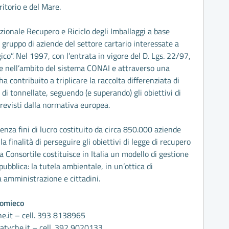
ritorio e del Mare.
azionale Recupero e Riciclo degli Imballaggi a base
 gruppo di aziende del settore cartario interessate a
co”. Nel 1997, con l’entrata in vigore del D. Lgs. 22/97,
le nell’ambito del sistema CONAI e attraverso una
ha contribuito a triplicare la raccolta differenziata di
i di tonnellate, seguendo (e superando) gli obiettivi di
i previsti dalla normativa europea.
 senza fini di lucro costituito da circa 850.000 aziende
la finalità di perseguire gli obiettivi di legge di recupero
ema Consortile costituisce in Italia un modello di gestione
pubblica: la tutela ambientale, in un’ottica di
a amministrazione e cittadini.
Comieco
e.it
– cell. 393 8138965
atyche.it
– cell. 392 9020133