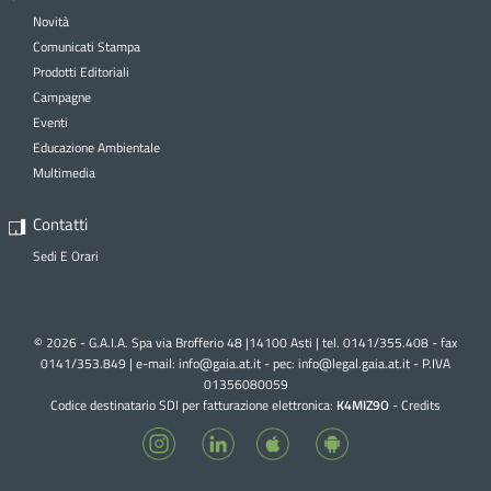
Novità
Comunicati Stampa
Prodotti Editoriali
Campagne
Eventi
Educazione Ambientale
Multimedia
Contatti
Sedi E Orari
© 2026 - G.A.I.A. Spa via Brofferio 48 |14100 Asti | tel. 0141/355.408 - fax
0141/353.849 | e-mail:
info@gaia.at.it - pec:
info@legal.gaia.at.it
- P.IVA
01356080059
Codice destinatario SDI per fatturazione elettronica:
K4MIZ9O
-
Credits