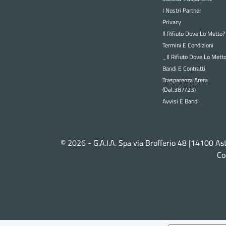
I Nostri Partner
Privacy
Il Rifiuto Dove Lo Metto?
Termini E Condizioni
_Il Rifiuto Dove Lo Mett
Bandi E Contratti
Trasparenza Arera
(Del.387/23)
Avvisi E Bandi
© 2026 - G.A.I.A. Spa via Brofferio 48 |14100 As
Co