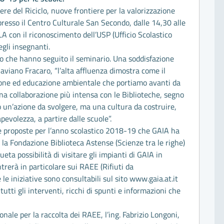
re del Riciclo, nuove frontiere per la valorizzazione
e presso il Centro Culturale San Secondo, dalle 14,30 alle
 con il riconoscimento dell’USP (Ufficio Scolastico
egli insegnanti.
loro che hanno seguito il seminario. Una soddisfazione
aviano Fracaro, “l’alta affluenza dimostra come il
azione ed educazione ambientale che portiamo avanti da
a collaborazione più intensa con le Biblioteche, segno
to un’azione da svolgere, ma una cultura da costruire,
evolezza, a partire dalle scuole”.
e proposte per l’anno scolastico 2018-19 che GAIA ha
 la Fondazione Biblioteca Astense (Scienze tra le righe)
eta possibilità di visitare gli impianti di GAIA in
erà in particolare sui RAEE (Rifiuti da
le iniziative sono consultabili sul sito www.gaia.at.it
utti gli interventi, ricchi di spunti e informazioni che
nale per la raccolta dei RAEE, l’ing. Fabrizio Longoni,