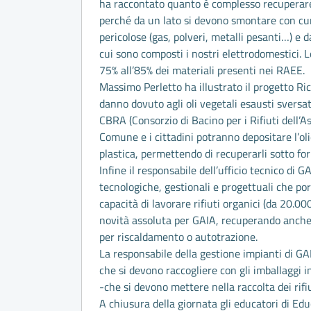
ha raccontato quanto è complesso recuperare 
perché da un lato si devono smontare con cu
pericolose (gas, polveri, metalli pesanti…) e da
cui sono composti i nostri elettrodomestici.
75% all’85% dei materiali presenti nei RAEE.
Massimo Perletto ha illustrato il progetto Ric
danno dovuto agli oli vegetali esausti sversati
CBRA (Consorzio di Bacino per i Rifiuti dell’A
Comune e i cittadini potranno depositare l’oli
plastica, permettendo di recuperarli sotto fo
Infine il responsabile dell’ufficio tecnico di G
tecnologiche, gestionali e progettuali che por
capacità di lavorare rifiuti organici (da 20.
novità assoluta per GAIA, recuperando anche
per riscaldamento o autotrazione.
La responsabile della gestione impianti di GAI
che si devono raccogliere con gli imballaggi in
-che si devono mettere nella raccolta dei rifiu
A chiusura della giornata gli educatori di Edu