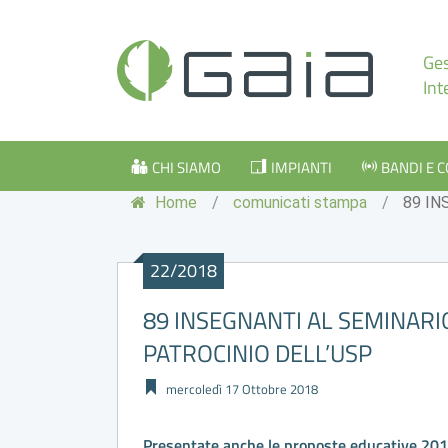
Ges
Int
CHI SIAMO
IMPIANTI
BANDI E 
Home
/
comunicati stampa
/
89 IN
22/2018
89 INSEGNANTI AL SEMINARIO
PATROCINIO DELL’USP
mercoledì 17 Ottobre 2018
Presentate anche le proposte educative 201