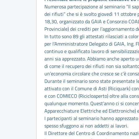
Numerosa partecipazione al seminario “Il sape
dei rifiuti” che si è svolto giovedì 11 ottobr
18,30, organizzato da GAIA e Consorzio COALA
Provinciale) dei crediti per l’aggiornamento d
In tutto sono 89 gli attestati rilasciati a co
per l’Amministratore Delegato di GAIA, Ing. Fl
continuo e qualificato lavoro di sensibilizz
anni sia apprezzato. Abbiamo anche aperto un
di come il recupero dei rifiuti non sia soltan
un’economia circolare che cresce se c’è consap
Durante il seminario sono state presentate l
attivato con il Comune di Asti (Riciquark) con
e con COMIECO (Ricicloaperto) oltre alla consu
qualunque momento. Quest’anno ci si concentr
Apparecchiature Elettriche ed Elettroniche) e 
I partecipanti al seminario hanno apprezzato t
spesso sfuggono ai non addetti ai lavori.
Il Direttore del Centro di Coordinamento nazio