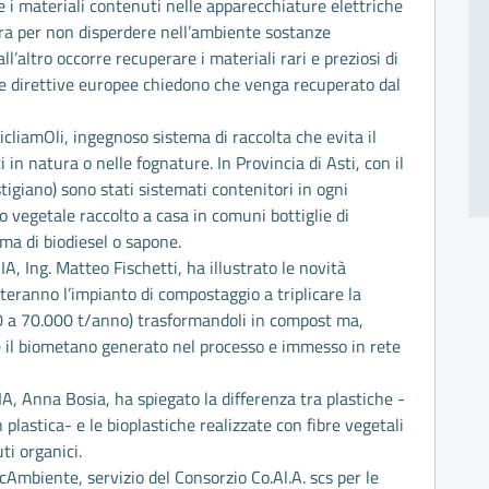
i materiali contenuti nelle apparecchiature elettriche
ra per non disperdere nell’ambiente sostanze
ll’altro occorre recuperare i materiali rari e preziosi di
 Le direttive europee chiedono che venga recuperato dal
icliamOli, ingegnoso sistema di raccolta che evita il
 in natura o nelle fognature. In Provincia di Asti, con il
stigiano) sono stati sistemati contenitori in ogni
o vegetale raccolto a casa in comuni bottiglie di
rma di biodiesel o sapone.
AIA, Ing. Matteo Fischetti, ha illustrato le novità
teranno l’impianto di compostaggio a triplicare la
000 a 70.000 t/anno) trasformandoli in compost ma,
 il biometano generato nel processo e immesso in rete
A, Anna Bosia, ha spiegato la differenza tra plastiche -
 plastica- e le bioplastiche realizzate con fibre vegetali
ti organici.
cAmbiente, servizio del Consorzio Co.Al.A. scs per le