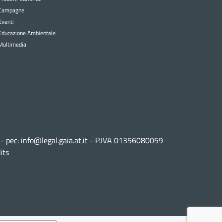
Campagne
Eventi
Educazione Ambientale
Multimedia
 - pec:
info@legal.gaia.at.it
- P.IVA 01356080059
its