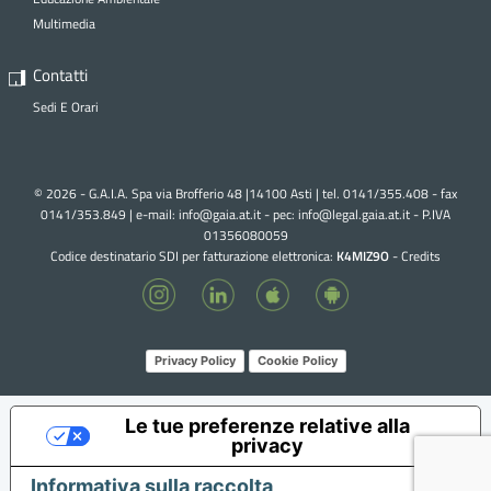
Multimedia
Contatti
Sedi E Orari
© 2026 - G.A.I.A. Spa via Brofferio 48 |14100 Asti | tel. 0141/355.408 - fax
0141/353.849 | e-mail:
info@gaia.at.it - pec:
info@legal.gaia.at.it
- P.IVA
01356080059
Codice destinatario SDI per fatturazione elettronica:
K4MIZ9O
-
Credits
Privacy Policy
Cookie Policy
Le tue preferenze relative alla
privacy
Informativa sulla raccolta