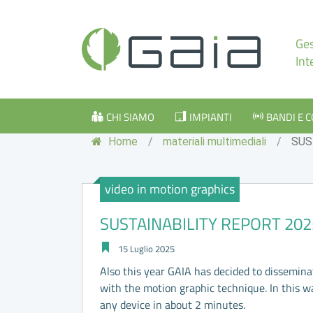
Ges
Int
CHI SIAMO
IMPIANTI
BANDI E 
Home
/
materiali multimediali
/
SUS
video in motion graphics
SUSTAINABILITY REPORT 202
15 Luglio 2025
Also this year GAIA has decided to dissemina
with the motion graphic technique. In this wa
any device in about 2 minutes.