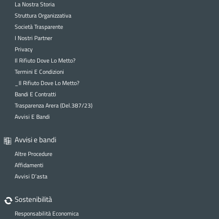
I
La Nostra Storia
Struttura Organizzativa
Società Trasparente
I Nostri Partner
Privacy
Il Rifiuto Dove Lo Metto?
M
Termini E Condizioni
_Il Rifiuto Dove Lo Metto?
Bandi E Contratti
Trasparenza Arera (Del.387/23)
O
Avvisi E Bandi
O
Avvisi e bandi
Altre Procedure
Affidamenti
P
Avvisi D’asta
Sostenibilità
R
Responsabilità Economica