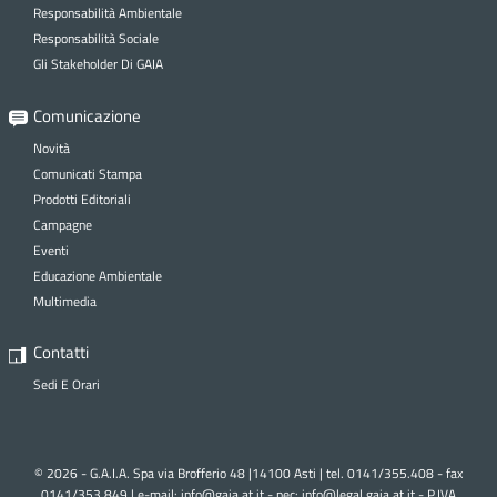
Responsabilità Ambientale
Responsabilità Sociale
S
Gli Stakeholder Di GAIA
S
Comunicazione
Novità
Comunicati Stampa
Prodotti Editoriali
T
Campagne
Eventi
Educazione Ambientale
Multimedia
Contatti
Sedi E Orari
© 2026 - G.A.I.A. Spa via Brofferio 48 |14100 Asti | tel. 0141/355.408 - fax
0141/353.849 | e-mail:
info@gaia.at.it - pec:
info@legal.gaia.at.it
- P.IVA