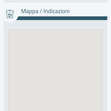
C
Mappa / Indicazioni
F
F
F
G
G
I