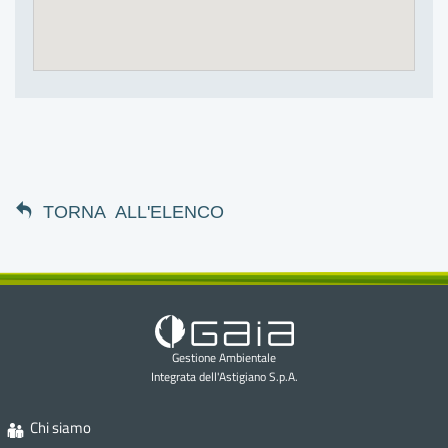
I
I
I
I
TORNA ALL'ELENCO
I
I
I
Gestione Ambientale
Integrata dell'Astigiano S.p.A.
I
Chi siamo