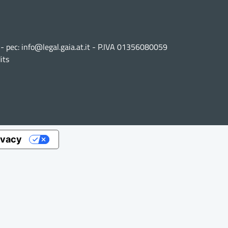
 - pec:
info@legal.gaia.at.it
- P.IVA 01356080059
its
rivacy