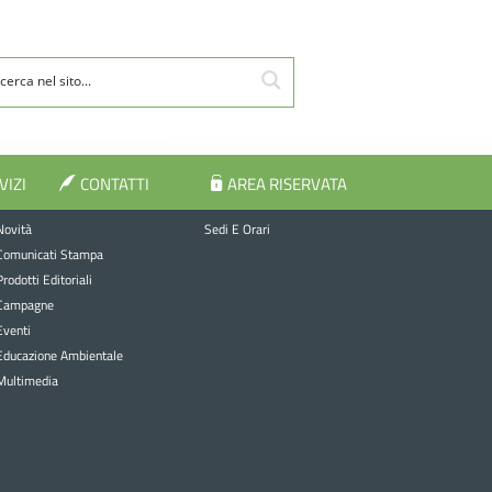
VIZI
CONTATTI
AREA RISERVATA
Comunicazione
Contatti
Novità
Sedi E Orari
Comunicati Stampa
Prodotti Editoriali
Campagne
Eventi
Educazione Ambientale
Multimedia