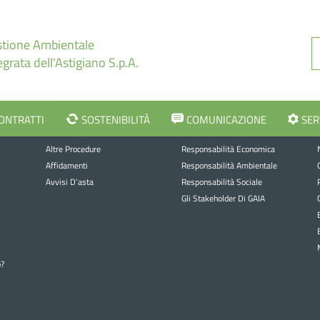
tione Ambientale
egrata dell'Astigiano S.p.A.
CONTRATTI
SOSTENIBILITÀ
COMUNICAZIONE
SER
Avvisi e bandi
Sostenibilità
Altre Procedure
Responsabilità Economica
Affidamenti
Responsabilità Ambientale
Avvisi D’asta
Responsabilità Sociale
Gli Stakeholder Di GAIA
o?