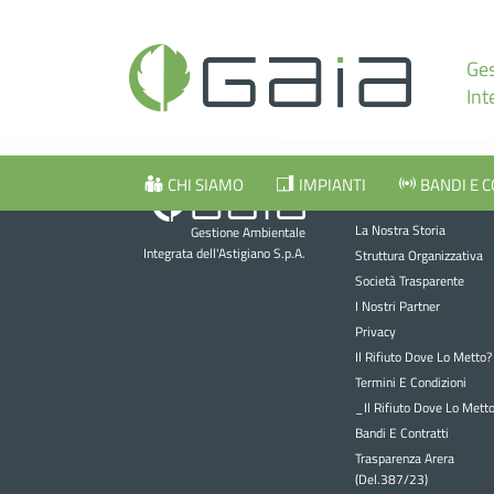
Ges
Int
CHI SIAMO
IMPIANTI
BANDI E 
Chi siamo
La Nostra Storia
Gestione Ambientale
Integrata dell'Astigiano S.p.A.
Struttura Organizzativa
Società Trasparente
I Nostri Partner
Privacy
Il Rifiuto Dove Lo Metto?
Termini E Condizioni
_Il Rifiuto Dove Lo Mett
Bandi E Contratti
Trasparenza Arera
(Del.387/23)