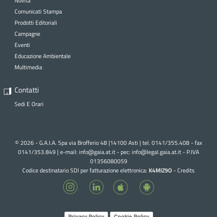
Novità
Comunicati Stampa
Prodotti Editoriali
Campagne
Eventi
Educazione Ambientale
Multimedia
Contatti
Sedi E Orari
© 2026 - G.A.I.A. Spa via Brofferio 48 |14100 Asti | tel. 0141/355.408 - fax
0141/353.849 | e-mail:
info@gaia.at.it - pec:
info@legal.gaia.at.it
- P.IVA
01356080059
Codice destinatario SDI per fatturazione elettronica:
K4MIZ9O
-
Credits
Privacy Policy
Cookie Policy